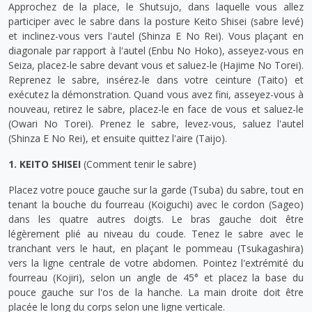
Approchez de la place, le Shutsujo, dans laquelle vous allez
participer avec le sabre dans la posture Keito Shisei (sabre levé)
et inclinez-vous vers l'autel (Shinza E No Rei). Vous plaçant en
diagonale par rapport à l'autel (Enbu No Hoko), asseyez-vous en
Seiza, placez-le sabre devant vous et saluez-le (Hajime No Torei).
Reprenez le sabre, insérez-le dans votre ceinture (Taito) et
exécutez la démonstration. Quand vous avez fini, asseyez-vous à
nouveau, retirez le sabre, placez-le en face de vous et saluez-le
(Owari No Torei). Prenez le sabre, levez-vous, saluez l'autel
(Shinza E No Rei), et ensuite quittez l'aire (Taijo).
1. KEITO SHISEI
(Comment tenir le sabre)
Placez votre pouce gauche sur la garde (Tsuba) du sabre, tout en
tenant la bouche du fourreau (Koiguchi) avec le cordon (Sageo)
dans les quatre autres doigts. Le bras gauche doit être
légèrement plié au niveau du coude. Tenez le sabre avec le
tranchant vers le haut, en plaçant le pommeau (Tsukagashira)
vers la ligne centrale de votre abdomen. Pointez l'extrémité du
fourreau (Kojiri), selon un angle de 45° et placez la base du
pouce gauche sur l'os de la hanche. La main droite doit être
placée le long du corps selon une ligne verticale.