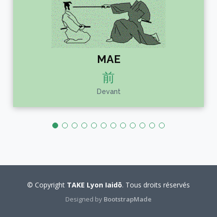
MAE
前
Devant
© Copyright
TAKE Lyon Iaidō
. Tous droits réservés
Designed by
BootstrapMade