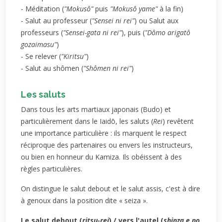
- Méditation (
"Mokusô"
puis
"Mokusô yame"
à la fin)
- Salut au professeur (
"Sensei ni rei"
) ou Salut aux
professeurs (
"Sensei-gata ni rei"
), puis (
"Dômo arigatô
gozaimasu"
)
- Se relever (
"Kiritsu"
)
- Salut au shômen (
"Shômen ni rei"
)
Les saluts
Dans tous les arts martiaux japonais (Budo) et
particulièrement dans le Iaidō, les saluts (
Rei
) revêtent
une importance particulière : ils marquent le respect
réciproque des partenaires ou envers les instructeurs,
ou bien en honneur du Kamiza. Ils obéissent à des
règles particulières.
On distingue le salut debout et le salut assis, c'est à dire
à genoux dans la position dite « seiza ».
Le salut debout (
ritsu-rei
) / vers l'autel (
shinza e no