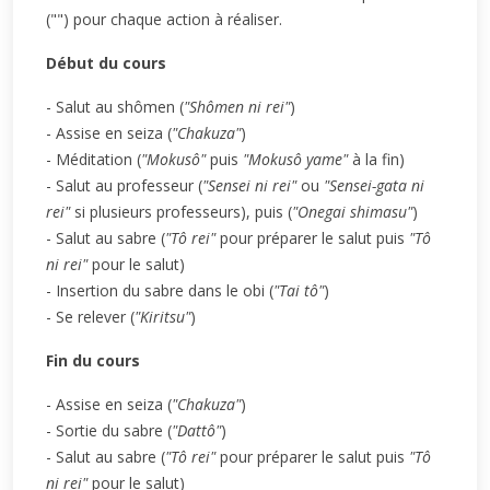
("") pour chaque action à réaliser.
Début du cours
- Salut au shômen (
"Shômen ni rei"
)
- Assise en seiza (
"Chakuza"
)
- Méditation (
"Mokusô"
puis
"Mokusô yame"
à la fin)
- Salut au professeur (
"Sensei ni rei"
ou
"Sensei-gata ni
rei"
si plusieurs professeurs), puis (
"Onegai shimasu"
)
- Salut au sabre (
"Tô rei"
pour préparer le salut puis
"Tô
ni rei"
pour le salut)
- Insertion du sabre dans le obi (
"Tai tô"
)
- Se relever (
"Kiritsu"
)
Fin du cours
- Assise en seiza (
"Chakuza"
)
- Sortie du sabre (
"Dattô"
)
- Salut au sabre (
"Tô rei"
pour préparer le salut puis
"Tô
ni rei"
pour le salut)