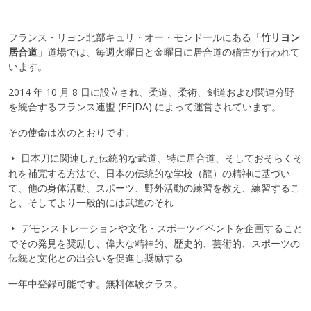
フランス・リヨン北部キュリ・オー・モンドールにある「
竹リヨン
居合道
」道場では、毎週火曜日と金曜日に居合道の稽古が行われて
います。
2014 年 10 月 8 日に設立され、柔道、柔術、剣道および関連分野
を統合するフランス連盟 (FFJDA) によって運営されています。
その使命は次のとおりです。
日本刀に関連した伝統的な武道、特に居合道、そしておそらくそ
れを補完する方法で、日本の伝統的な学校（龍）の精神に基づい
て、他の身体活動、スポーツ、野外活動の練習を教え、練習するこ
と、そしてより一般的には武道のそれ
デモンストレーションや文化・スポーツイベントを企画すること
でその発見を奨励し、偉大な精神的、歴史的、芸術的、スポーツの
伝統と文化との出会いを促進し奨励する
一年中登録可能です。無料体験クラス。